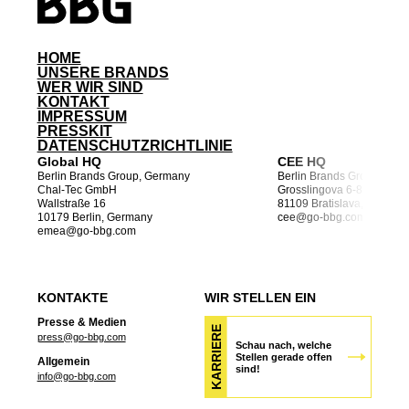
HOME
UNSERE BRANDS
WER WIR SIND
KONTAKT
IMPRESSUM
PRESSKIT
DATENSCHUTZRICHTLINIE
Global HQ
CEE HQ
Berlin Brands Group, Germany
Berlin Brands Group, a.s.
Chal-Tec GmbH
Grosslingova 6-8
Wallstraße 16
81109 Bratislava, Slovakia
10179 Berlin, Germany
cee
@go-bbg.com
emea
@go-bbg.com
KONTAKTE
WIR STELLEN EIN
Presse & Medien
KARRIERE
press@go-bbg.com
Schau nach, welche
Stellen gerade offen
Allgemein
sind!
info@go-bbg.com