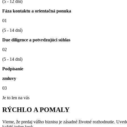
(5 - 12 dní)
Fáza kontaktu a orientačná ponuka
01
(5 - 14 dní)
Due diligence a potvrdzujúci súhlas
02
(5 - 14 dní)
Podpísanie
zmluvy
03
Je to len na vás
RÝCHLO A POMALY
Vieme, že predaj vášho biznisu je zásadné životné rozhodnutie. Uve
každý jeden krok.