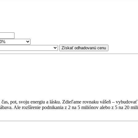
Získať odhadovanú cenu
oj čas, pot, svoju energiu a lásku. Zdieľame rovnaku vášeň – vybudova
va. Ale rozšírenie podnikania z 2 na 5 miliónov alebo z 5 na 20 milión