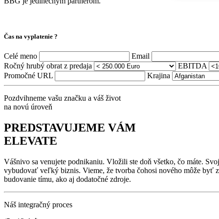
BBG je jedinečným partnerom.
Čas na vyplatenie ?
Celé meno
Email
Ročný hrubý obrat z predaja
EBITDA
Promočné URL
Krajina
Pozdvihneme vašu značku a váš život
na novú úroveň
PREDSTAVUJEME VÁM
ELEVATE
Vášnivo sa venujete podnikaniu. Vložili ste doň všetko, čo máte. Sv
vybudovať veľký biznis. Vieme, že tvorba čohosi nového môže byť zába
budovanie tímu, ako aj dodatočné zdroje.
Náš integračný proces