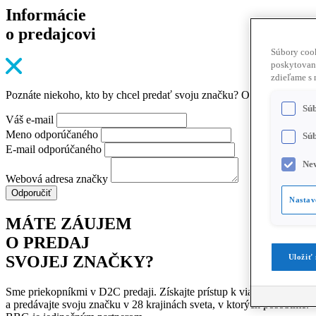
Informácie
o predajcovi
Súbory cook
poskytovani
zdieľame s 
Poznáte niekoho, kto by chcel predať svoju značku? Odporučte nám 
Súb
Váš e-mail
Meno odporúčaného
Súb
E-mail odporúčaného
Nev
Webová adresa značky
Odporučiť
Nastav
MÁTE ZÁUJEM
O
PREDAJ
SVOJEJ ZNAČKY?
Uložiť
Sme priekopníkmi v D2C predaji. Získajte prístup k viac ako 100 
a predávajte svoju značku v 28 krajinách sveta, v ktorých pôsobíme.