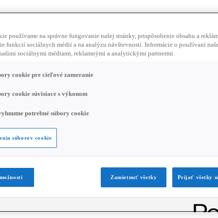
ie používame na správne fungovanie našej stránky, prispôsobenie obsahu a reklám
e funkcií sociálnych médií a na analýzu návštevnosti. Informácie o používaní naše
našimi sociálnymi médiami, reklamnými a analytickými partnermi.
ho, a ak značku kúpime, odmeníme vás až do výšky 20.000€.
ory cookie pre cieľové zameranie
ory cookie súvisiace s výkonom
yhnutne potrebné súbory cookie
enia súborov cookie
 možnosti
Zamietnuť všetky
Prijať všetky 
predajným kanálom platformy BBG